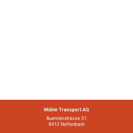
Muldenservice
Kontakt
052 315 44 88
dispo@muehle-transporte.ch
Mühle Transport AG
Auenrainstrasse 51
8413 Neftenbach